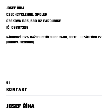
Josef Říha
CzechCycleHub, spolek
Češkova 1125, 530 02 Pardubice
IČ: 09287329
Náborové dny: každou středu od 19:00, BeFit — U Zámečku 27
(budova Foxconn)
01
KONTAKT
Josef Říha