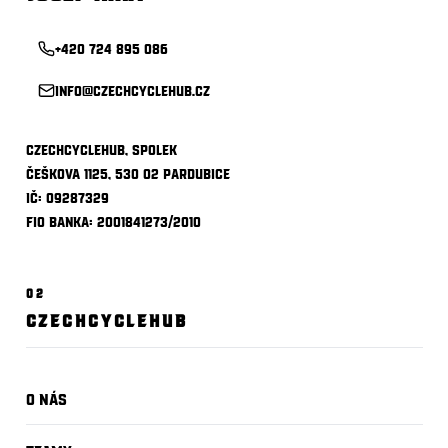
+420 724 895 086
info@czechcyclehub.cz
CzechCycleHub, spolek
Češkova 1125, 530 02 Pardubice
IČ: 09287329
Fio banka: 2001841273/2010
02
CZECHCYCLEHUB
O nás